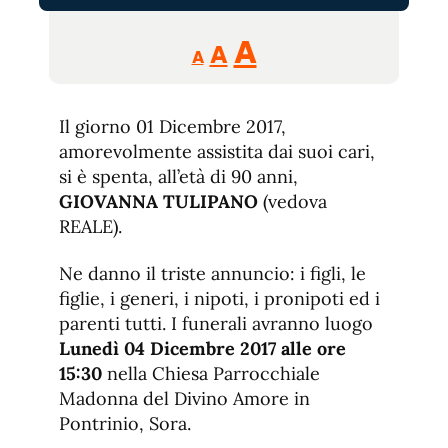
Reducir
Aumentar
Restablecer
A
A
A
tamaño
tamaño
tamaño
de
de
fuente.
Il giorno 01 Dicembre 2017,
de
fuente
amorevolmente assistita dai suoi cari,
fuente.
si è spenta, all’età di 90 anni,
GIOVANNA TULIPANO
(vedova
REALE).
Ne danno il triste annuncio: i figli, le
figlie, i generi, i nipoti, i pronipoti ed i
parenti tutti. I funerali avranno luogo
Lunedì 04 Dicembre 2017 alle ore
15:30
nella Chiesa Parrocchiale
Madonna del Divino Amore in
Pontrinio, Sora.