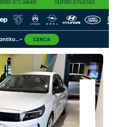
CERCA
›