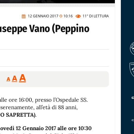
12 GENNAIO 2017
10:16
11"
DI LETTURA
iuseppe Vano (Peppino
Reducir
Aumentar
Restablecer
A
A
A
tamaño
tamaño
tamaño
de
de
fuente.
alle ore 16:00, presso l’Ospedale SS.
de
fuente
 serenamente, all’età di 88 anni,
fuente.
O SAPRETTA)
.
ovedì 12 Gennaio 2017 alle ore 10:30