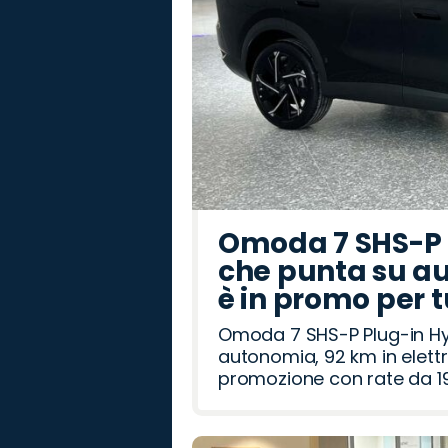
Omoda 7 SHS-P P
che punta su au
è in promo per 
Omoda 7 SHS-P Plug-in Hybr
autonomia, 92 km in elettr
promozione con rate da 19