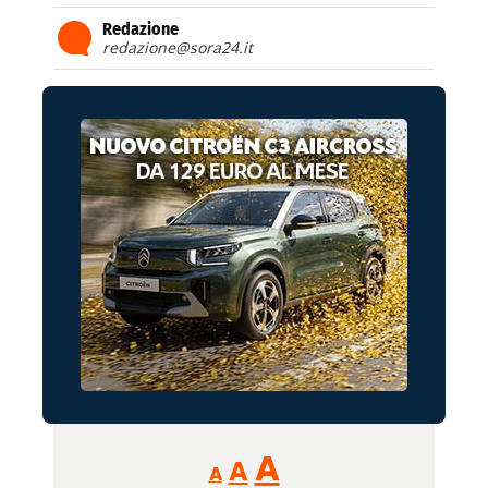
Redazione
redazione@sora24.it
Reducir
Aumentar
Restablecer
A
A
A
tamaño