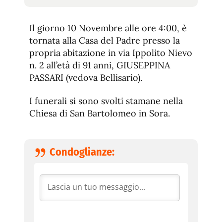
tamaño
tamaño
de
de
fuente.
Il giorno 10 Novembre alle ore 4:00, è
de
fuente
tornata alla Casa del Padre presso la
fuente.
propria abitazione in via Ippolito Nievo
n. 2 all’età di 91 anni, GIUSEPPINA
PASSARI (vedova Bellisario).
I funerali si sono svolti stamane nella
Chiesa di San Bartolomeo in Sora.
Condoglianze: