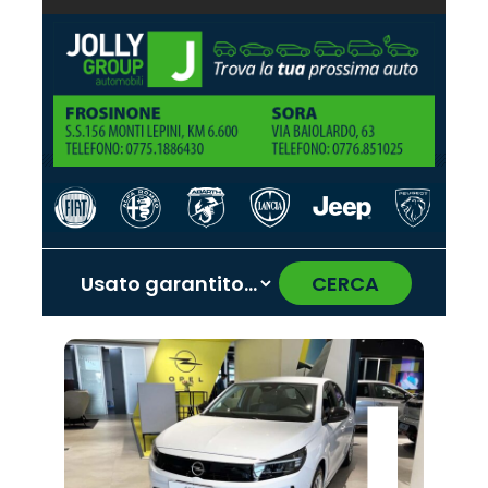
CERCA
‹
›
Promo
Promo
Promo
Promo
Promo
Promo
Promo
Promo
Promo
Promo
Promo
Promo
Promo
Promo
Promo
Abarth
Jeep
Fiat
Land
Jaecoo
Mazda
Lancia
Hyundai
Peugeot
Cupra
Alfa
Citroën
Opel
Omoda
Seat
Rover
Romeo