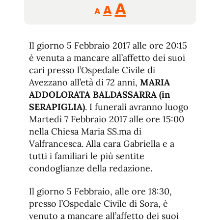
Reducir
Aumentar
Restablecer
A
A
A
tamaño
tamaño
tamaño
de
de
fuente.
Il giorno 5 Febbraio 2017 alle ore 20:15
de
fuente
è venuta a mancare all’affetto dei suoi
fuente.
cari presso l’Ospedale Civile di
Avezzano all’età di 72 anni,
MARIA
ADDOLORATA BALDASSARRA (in
SERAPIGLIA)
. I funerali avranno luogo
Martedì 7 Febbraio 2017 alle ore 15:00
nella Chiesa Maria SS.ma di
Valfrancesca. Alla cara Gabriella e a
tutti i familiari le più sentite
condoglianze della redazione.
Il giorno 5 Febbraio, alle ore 18:30,
presso l’Ospedale Civile di Sora, è
venuto a mancare all’affetto dei suoi