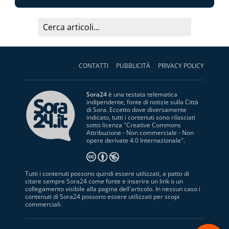
CONTATTI
PUBBLICITÀ
PRIVACY POLICY
Sora24
è una testata telematica
indipendente, fonte di notizie sulla Città
di Sora. Eccetto dove diversamente
indicato, tutti i contenuti sono rilasciati
sotto licenza "
Creative Commons
Attribuzione - Non commerciale - Non
opere derivate 4.0 Internazionale
".
Tutti i contenuti possono quindi essere utilizzati, a patto di
citare sempre Sora24 come fonte e inserire un link o un
collegamento visibile alla pagina dell'articolo. In nessun caso i
contenuti di Sora24 possono essere utilizzati per scopi
commerciali.
S