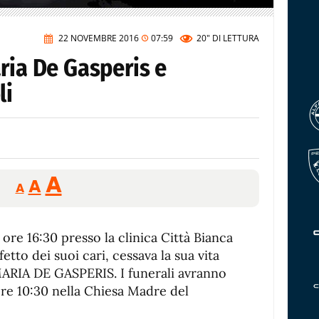
22 NOVEMBRE 2016
07:59
20"
DI LETTURA
ria De Gasperis e
li
Reducir
Aumentar
Restablecer
A
A
A
tamaño
tamaño
tamaño
de
de
fuente.
ore 16:30 presso la clinica Città Bianca
de
fuente
fetto dei suoi cari, cessava la sua vita
fuente.
 MARIA DE GASPERIS. I funerali avranno
ore 10:30 nella Chiesa Madre del