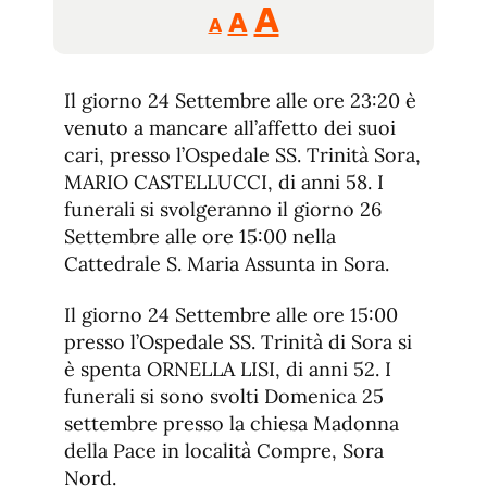
Reducir
Aumentar
Restablecer
A
A
A
tamaño
tamaño
tamaño
de
de
fuente.
Il giorno 24 Settembre alle ore 23:20 è
de
fuente
venuto a mancare all’affetto dei suoi
fuente.
cari, presso l’Ospedale SS. Trinità Sora,
MARIO CASTELLUCCI, di anni 58. I
funerali si svolgeranno il giorno 26
Settembre alle ore 15:00 nella
Cattedrale S. Maria Assunta in Sora.
Il giorno 24 Settembre alle ore 15:00
presso l’Ospedale SS. Trinità di Sora si
è spenta ORNELLA LISI, di anni 52. I
funerali si sono svolti Domenica 25
settembre presso la chiesa Madonna
della Pace in località Compre, Sora
Nord.