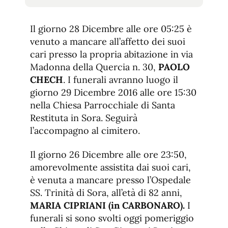
tamaño
tamaño
de
de
fuente.
Il giorno 28 Dicembre alle ore 05:25 è
de
fuente
venuto a mancare all’affetto dei suoi
fuente.
cari presso la propria abitazione in via
Madonna della Quercia n. 30,
PAOLO
CHECH
. I funerali avranno luogo il
giorno 29 Dicembre 2016 alle ore 15:30
nella Chiesa Parrocchiale di Santa
Restituta in Sora. Seguirà
l’accompagno al cimitero.
Il giorno 26 Dicembre alle ore 23:50,
amorevolmente assistita dai suoi cari,
è venuta a mancare presso l’Ospedale
SS. Trinità di Sora, all’età di 82 anni,
MARIA CIPRIANI (in CARBONARO).
I
funerali si sono svolti oggi pomeriggio