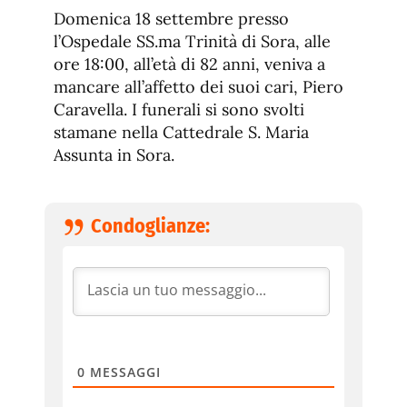
de
fuente.
Domenica 18 settembre presso
de
fuente
l’Ospedale SS.ma Trinità di Sora, alle
fuente.
ore 18:00, all’età di 82 anni, veniva a
mancare all’affetto dei suoi cari, Piero
Caravella. I funerali si sono svolti
stamane nella Cattedrale S. Maria
Assunta in Sora.
Condoglianze:
0
MESSAGGI