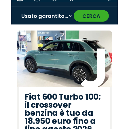
CERCA
‹
›
Promo
Promo
Promo
Promo
Promo
Promo
Promo
Promo
Promo
Promo
Promo
Promo
Promo
Promo
Promo
Hyundai
Citroën
Alfa
Abarth
Lancia
Seat
Cupra
Mazda
Opel
Fiat
Land
Omoda
Jeep
Peugeot
Jaecoo
Romeo
Rover
Fiat 600 Turbo 100:
il crossover
benzina è tuo da
18.950 euro fino a