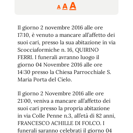
Reducir
Aumentar
Restablecer
A
A
A
tamaño
tamaño
tamaño
de
de
fuente.
Il giorno 2 novembre 2016 alle ore
de
fuente
17:10, è venuto a mancare all’affetto dei
fuente.
suoi cari, presso la sua abitazione in via
Scocciaformiche n. 16, QUIRINO
FERRI. I funerali avranno luogo il
giorno 04 Novembre 2016 alle ore
14:30 presso la Chiesa Parrocchiale S.
Maria Porta del Cielo.
Il giorno 2 Novembre 2016 alle ore
21:00, veniva a mancare all’affetto dei
suoi cari presso la propria abitazione
in via Colle Penne n.3, all’età di 82 anni,
FRANCESCO ACHILLE DI FOLCO. I
funerali saranno celebrati il giorno 04