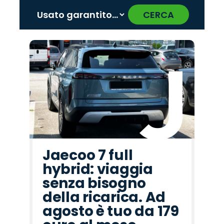
CERCA
‹
›
Promo
Promo
Promo
Promo
Promo
Promo
Promo
Promo
Promo
Promo
Promo
Promo
Promo
Promo
Promo
Mazda
Hyundai
Peugeot
Jaecoo
Cupra
Seat
Land
Citroën
Abarth
Jeep
Alfa
Lancia
Fiat
Opel
Omoda
Rover
Romeo
Jaecoo 7 full
hybrid: viaggia
senza bisogno
della ricarica. Ad
agosto è tuo da 179