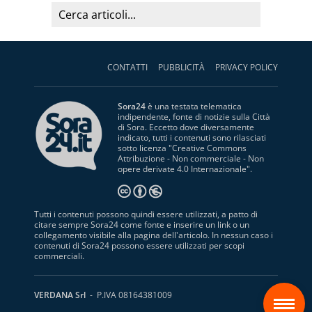
CONTATTI
PUBBLICITÀ
PRIVACY POLICY
Sora24
è una testata telematica
indipendente, fonte di notizie sulla Città
di Sora. Eccetto dove diversamente
indicato, tutti i contenuti sono rilasciati
sotto licenza "
Creative Commons
Attribuzione - Non commerciale - Non
opere derivate 4.0 Internazionale
".
Tutti i contenuti possono quindi essere utilizzati, a patto di
citare sempre Sora24 come fonte e inserire un link o un
collegamento visibile alla pagina dell'articolo. In nessun caso i
contenuti di Sora24 possono essere utilizzati per scopi
commerciali.
S
VERDANA Srl
- P.IVA 08164381009