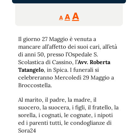
Reducir
Aumentar
Restablecer
A
A
A
tamaño
tamaño
tamaño
de
de
fuente.
Il giorno 27 Maggio è venuta a
de
fuente
mancare all’affetto dei suoi cari, all’età
fuente.
di anni 50, presso l’Ospedale S.
Scolastica di Cassino, l’
Avv. Roberta
Tatangelo
, in Spica. I funerali si
celebreranno Mercoledì 29 Maggio a
Broccostella.
Al marito, il padre, la madre, il
suocero, la suocera, i figli, il fratello, la
sorella, i cognati, le cognate, i nipoti
ed i parenti tutti, le condoglianze di
Sora24