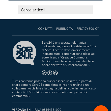
CONTATTI
PUBBLICITÀ
PRIVACY POLICY
Sora24
è una testata telematica
indipendente, fonte di notizie sulla Città
di Sora. Eccetto dove diversamente
indicato, tutti i contenuti sono rilasciati
sotto licenza "
Creative Commons
Attribuzione - Non commerciale - Non
opere derivate 4.0 Internazionale
".
Tutti i contenuti possono quindi essere utilizzati, a patto di
citare sempre Sora24 come fonte e inserire un link o un
collegamento visibile alla pagina dell'articolo. In nessun caso i
contenuti di Sora24 possono essere utilizzati per scopi
commerciali.
S
VERDANA Srl
- P.IVA 08164381009