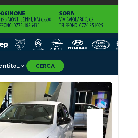
CERCA
›