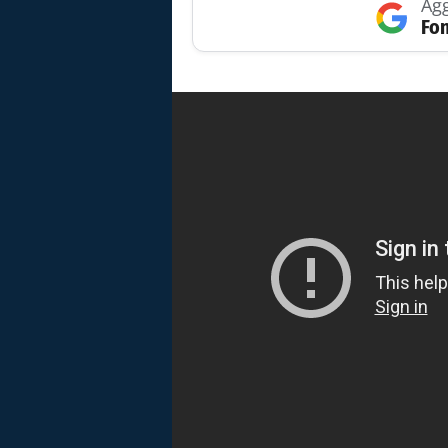
Agg
Fon