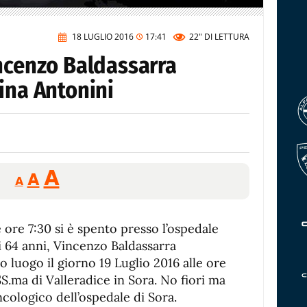
18 LUGLIO 2016
17:41
22"
DI LETTURA
incenzo Baldassarra
ina Antonini
Reducir
Aumentar
Restablecer
A
A
A
tamaño
tamaño
tamaño
de
de
fuente.
e ore 7:30 si è spento presso l’ospedale
de
fuente
 di 64 anni, Vincenzo Baldassarra
fuente.
o luogo il giorno 19 Luglio 2016 alle ore
S.ma di Valleradice in Sora. No fiori ma
ncologico dell’ospedale di Sora.