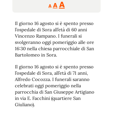
Reducir
Aumentar
Restablecer
A
A
A
tamaño
tamaño
tamaño
de
de
fuente.
Il giorno 16 agosto si è spento presso
de
fuente
l’ospedale di Sora all’età di 60 anni
fuente.
Vincenzo Rampano. I funerali si
svolgeranno oggi pomeriggio alle ore
16:30 nella chiesa parrocchiale di San
Bartolomeo in Sora.
Il giorno 16 agosto si è spento presso
l’ospedale di Sora, all’età di 71 anni,
Alfredo Cocozza. I funerali saranno
celebrati oggi pomeriggio nella
parrocchia di San Giuseppe Artigiano
in via E. Facchini (quartiere San
Giuliano).