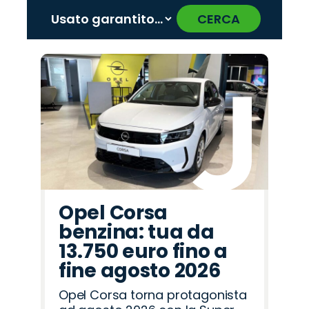
CERCA
‹
›
Promo
Promo
Promo
Promo
Promo
Promo
Promo
Promo
Promo
Promo
Promo
Promo
Promo
Promo
Promo
Lancia
Cupra
Jeep
Alfa
Opel
Omoda
Mazda
Abarth
Seat
Peugeot
Land
Jaecoo
Citroën
Hyundai
Fiat
Romeo
Rover
Opel Corsa
benzina: tua da
13.750 euro fino a
fine agosto 2026
Opel Corsa torna protagonista