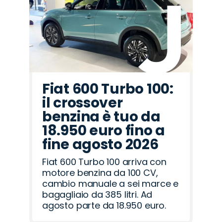
Alfa
Peugeot
Abarth
Seat
Opel
Mazda
Lancia
Jeep
Cupra
Fiat
Citroën
Jaecoo
Hyundai
Land
Omoda
Romeo
Rover
Fiat 600 Turbo 100:
il crossover
benzina è tuo da
18.950 euro fino a
fine agosto 2026
Fiat 600 Turbo 100 arriva con
motore benzina da 100 CV,
cambio manuale a sei marce e
bagagliaio da 385 litri. Ad
agosto parte da 18.950 euro.