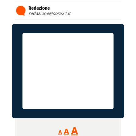
Redazione
redazione@sora24.it
Reducir
Aumentar
Restablecer
A
A
A
tamaño