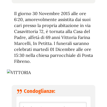
tamaño
tamaño
de
de
fuente.
Il giorno 30 Novembre 2015 alle ore
de
fuente
6:20, amorevolmente assistita dai suoi
fuente.
cari presso la propria abitazione in via
Casavittoria 72, è tornata alla Casa del
Padre, all’età di 69 anni Vittoria Farina
Marcelli, In Petitta. I funerali saranno
celebrati martedì 01 Dicembre alle ore
15:30 nella chiesa parrocchiale di Posta
Fibreno.
Condoglianze: