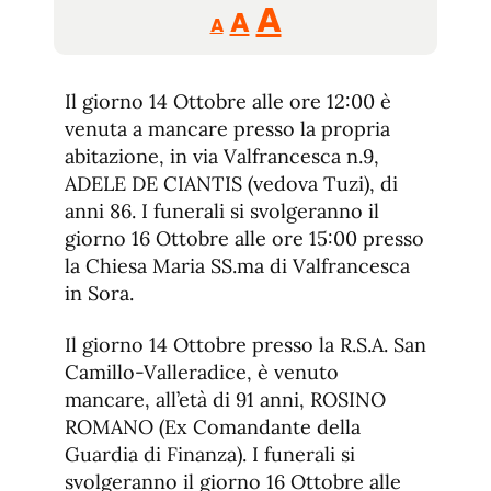
Reducir
Aumentar
Restablecer
A
A
A
tamaño
tamaño
tamaño
de
de
fuente.
Il giorno 14 Ottobre alle ore 12:00 è
de
fuente
venuta a mancare presso la propria
fuente.
abitazione, in via Valfrancesca n.9,
ADELE DE CIANTIS (vedova Tuzi), di
anni 86. I funerali si svolgeranno il
giorno 16 Ottobre alle ore 15:00 presso
la Chiesa Maria SS.ma di Valfrancesca
in Sora.
Il giorno 14 Ottobre presso la R.S.A. San
Camillo-Valleradice, è venuto
mancare, all’età di 91 anni, ROSINO
ROMANO (Ex Comandante della
Guardia di Finanza). I funerali si
svolgeranno il giorno 16 Ottobre alle