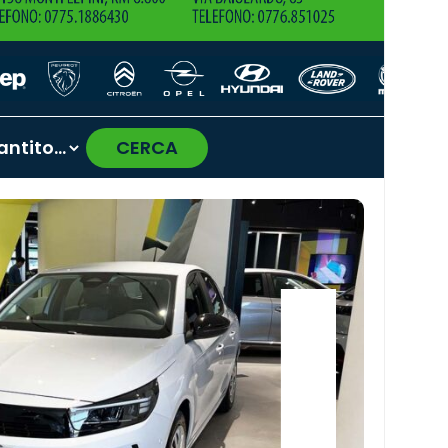
CERCA
›