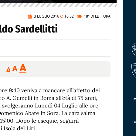
3 LUGLIO 2016
16:52
18"
DI LETTURA
ldo Sardellitti
Reducir
Aumentar
Restablecer
A
A
A
tamaño
tamaño
tamaño
de
de
fuente.
 ore 9:40 veniva a mancare all’affetto dei
de
fuente
ico A. Gemelli in Roma all’età di 75 anni,
fuente.
 si svolgeranno Lunedì 04 Luglio alle ore
 Domenico Abate in Sora. La cara salma
 15:00. Dopo le esequie, seguirà
Isola del Liri.