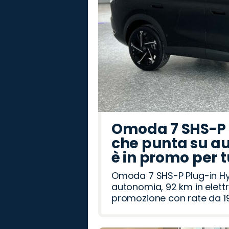
Omoda 7 SHS-P P
che punta su au
è in promo per 
Omoda 7 SHS-P Plug-in Hybr
autonomia, 92 km in elettr
promozione con rate da 19