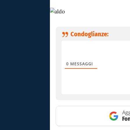
Condoglianze:
0
MESSAGGI
Agg
Fon