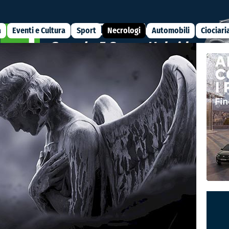
a
Eventi e Cultura
Sport
Necrologi
Automobili
Ciociari