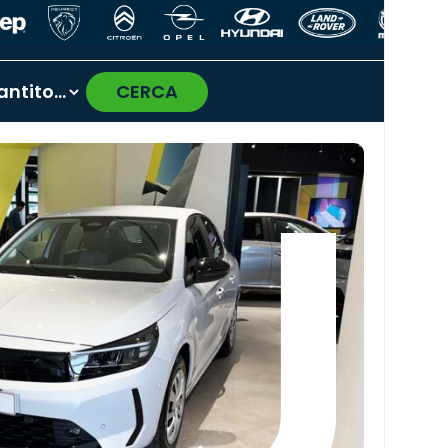
CERCA
›