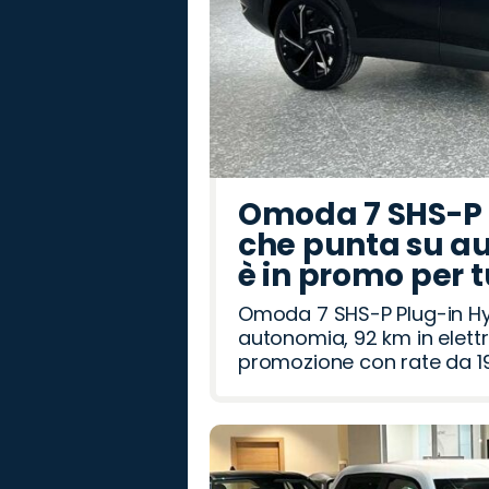
Omoda 7 SHS-P P
che punta su au
è in promo per 
Omoda 7 SHS-P Plug-in Hybr
autonomia, 92 km in elettr
promozione con rate da 19