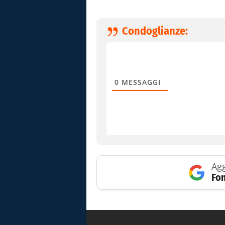
Condoglianze:
0
MESSAGGI
Agg
Fon