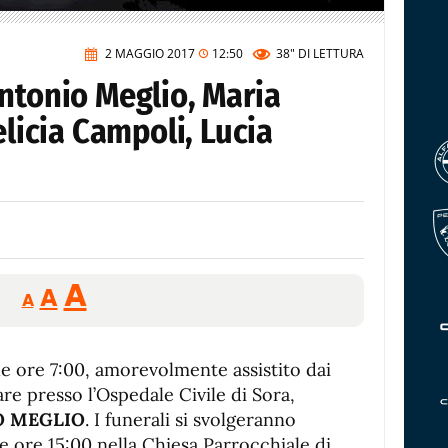
2 MAGGIO 2017
12:50
38"
DI LETTURA
ntonio Meglio, Maria
elicia Campoli, Lucia
Reducir
Aumentar
Restablecer
A
A
A
tamaño
tamaño
tamaño
de
de
fuente.
le ore 7:00, amorevolmente assistito dai
de
fuente
re presso l’Ospedale Civile di Sora,
fuente.
O MEGLIO
. I funerali si svolgeranno
e ore 15:00 nella Chiesa Parrocchiale di