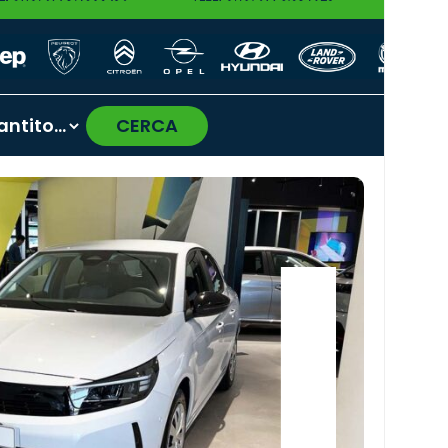
CERCA
›