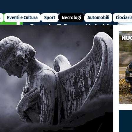
a
Eventi e Cultura
Sport
Necrologi
Automobili
Ciociari