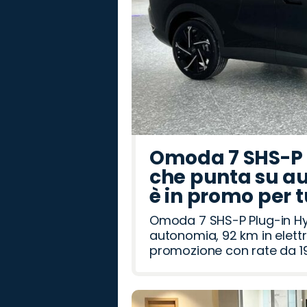
Omoda 7 SHS-P P
che punta su au
è in promo per 
Omoda 7 SHS-P Plug-in Hybr
autonomia, 92 km in elettr
promozione con rate da 19