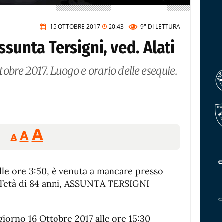
15 OTTOBRE 2017
20:43
9"
DI LETTURA
ssunta Tersigni, ved. Alati
obre 2017. Luogo e orario delle esequie.
Reducir
Aumentar
Restablecer
A
A
A
tamaño
tamaño
tamaño
de
de
fuente.
alle ore 3:50, è venuta a mancare presso
de
fuente
all’età di 84 anni, ASSUNTA TERSIGNI
fuente.
 giorno 16 Ottobre 2017 alle ore 15:30