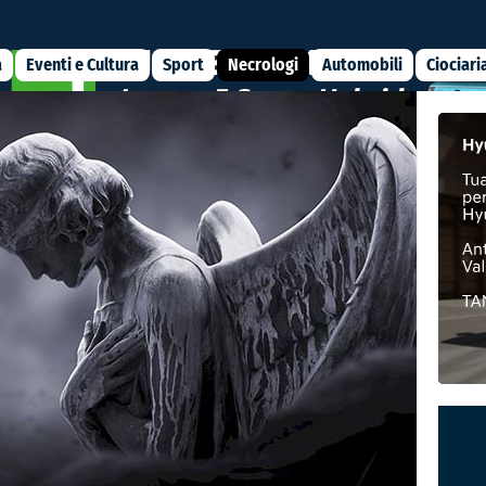
a
Eventi e Cultura
Sport
Necrologi
Automobili
Ciociari