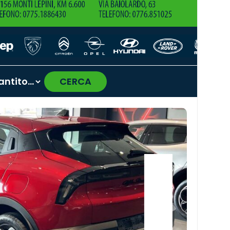
CERCA
›