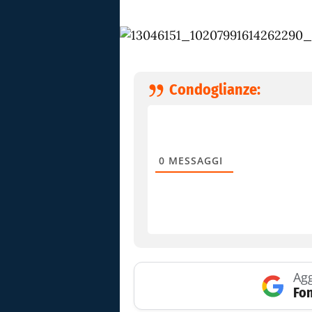
Condoglianze:
0
MESSAGGI
Agg
Fon