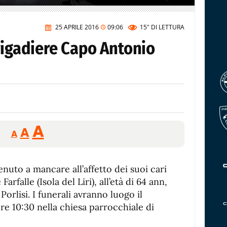
25 APRILE 2016
09:06
15"
DI LETTURA
rigadiere Capo Antonio
Reducir
Aumentar
Restablecer
A
A
A
tamaño
tamaño
tamaño
de
de
fuente.
enuto a mancare all’affetto dei suoi cari
de
fuente
arfalle (Isola del Liri), all’età di 64 ann,
fuente.
orlisi. I funerali avranno luogo il
ore 10:30 nella chiesa parrocchiale di