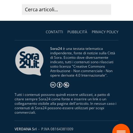
CONTATTI
PUBBLICITÀ
PRIVACY POLICY
Sora24
è una testata telematica
indipendente, fonte di notizie sulla Città
di Sora. Eccetto dove diversamente
indicato, tutti i contenuti sono rilasciati
sotto licenza "
Creative Commons
Attribuzione - Non commerciale - Non
opere derivate 4.0 Internazionale
".
Tutti i contenuti possono quindi essere utilizzati, a patto di
citare sempre Sora24 come fonte e inserire un link o un
collegamento visibile alla pagina dell'articolo. In nessun caso i
contenuti di Sora24 possono essere utilizzati per scopi
commerciali.
S
VERDANA Srl
- P.IVA 08164381009