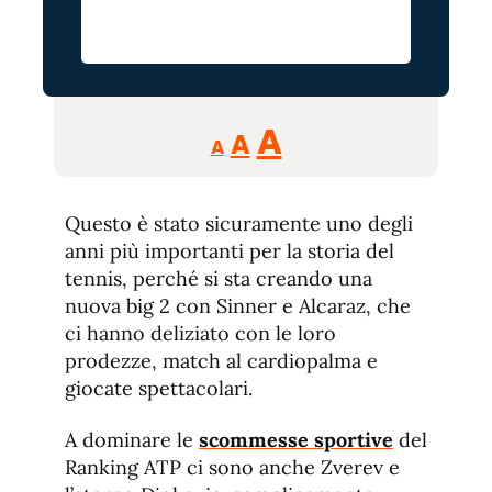
Reducir
Aumentar
Restablecer
A
A
A
tamaño
tamaño
tamaño
de
de
fuente.
Questo è stato sicuramente uno degli
de
fuente
anni più importanti per la storia del
fuente.
tennis, perché si sta creando una
nuova big 2 con Sinner e Alcaraz, che
ci hanno deliziato con le loro
prodezze, match al cardiopalma e
giocate spettacolari.
A dominare le
scommesse sportive
del
Ranking ATP ci sono anche Zverev e