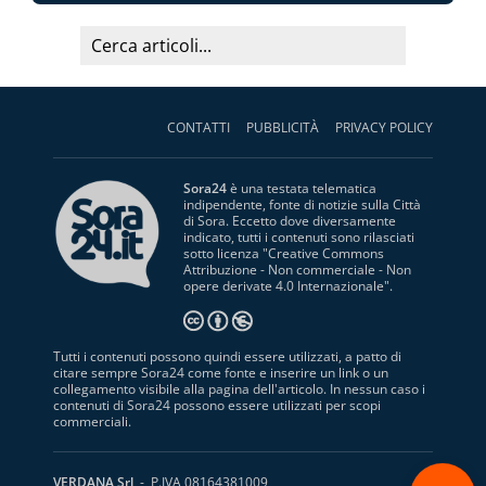
CONTATTI
PUBBLICITÀ
PRIVACY POLICY
Sora24
è una testata telematica
indipendente, fonte di notizie sulla Città
di Sora. Eccetto dove diversamente
indicato, tutti i contenuti sono rilasciati
sotto licenza "
Creative Commons
Attribuzione - Non commerciale - Non
opere derivate 4.0 Internazionale
".
Tutti i contenuti possono quindi essere utilizzati, a patto di
citare sempre Sora24 come fonte e inserire un link o un
collegamento visibile alla pagina dell'articolo. In nessun caso i
contenuti di Sora24 possono essere utilizzati per scopi
commerciali.
S
VERDANA Srl
- P.IVA 08164381009