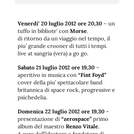
tamaño
tamaño
de
de
fuente.
de
fuente
Venerdi’ 20 luglio 2012 ore 20,30
– un
fuente.
tuffo in bibliote’ con
Morse
.
di ritorno da un viaggio nel tempo, il
piu’ grande crooner di tutti i tempi.
live at sangria (vera) a go go.
Sabato 21 luglio 2012 ore 19,30
–
aperitivo in musica con
“Fint Foyd”
cover della piu’ spettacolare band
britannica di space rock, progressive e
psichedelia.
Domenica 22 luglio 2012 ore 19,30
–
presentazione di
“zerospace”
primo
album del maestro
Renzo Vitale
.
A cura dell’ideatore e fondatore di