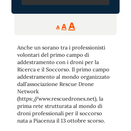
Reducir
Aumentar
Restablecer
A
A
A
tamaño
tamaño
tamaño
de
de
fuente.
Anche un sorano tra i professionisti
de
fuente
volontari del primo campo di
fuente.
addestramento con i droni per la
Ricerca e il Soccorso. Il primo campo
addestramento al mondo organizzato
dall’associazione Rescue Drone
Network
(https://www.rescuedrones.net), la
prima rete strutturata al mondo di
droni professionali per il soccorso
nata a Piacenza il 13 ottobre scorso.