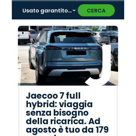
CERCA
‹
›
Promo
Promo
Promo
Promo
Promo
Promo
Promo
Promo
Promo
Promo
Promo
Promo
Promo
Promo
Promo
Seat
Jaecoo
Jeep
Peugeot
Cupra
Opel
Lancia
Alfa
Citroën
Abarth
Fiat
Omoda
Land
Mazda
Hyundai
Romeo
Rover
Jaecoo 7 full
hybrid: viaggia
senza bisogno
della ricarica. Ad
agosto è tuo da 179