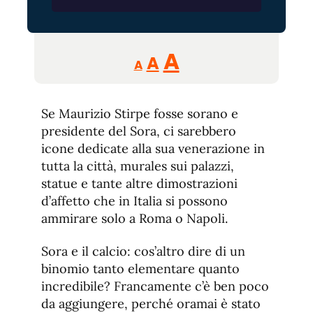
Reducir
Aumentar
Restablecer
A
A
A
tamaño
tamaño
tamaño
de
de
fuente.
Se Maurizio Stirpe fosse sorano e
de
fuente
presidente del Sora, ci sarebbero
fuente.
icone dedicate alla sua venerazione in
tutta la città, murales sui palazzi,
statue e tante altre dimostrazioni
d’affetto che in Italia si possono
ammirare solo a Roma o Napoli.
Sora e il calcio: cos’altro dire di un
binomio tanto elementare quanto
incredibile? Francamente c’è ben poco
da aggiungere, perché oramai è stato