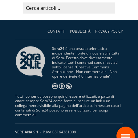
CONTATTI
PUBBLICITÀ
PRIVACY POLICY
Sora24
è una testata telematica
indipendente, fonte di notizie sulla Città
di Sora. Eccetto dove diversamente
indicato, tutti i contenuti sono rilasciati
sotto licenza "
Creative Commons
Attribuzione - Non commerciale - Non
opere derivate 4.0 Internazionale
".
Tutti i contenuti possono quindi essere utilizzati, a patto di
citare sempre Sora24 come fonte e inserire un link o un
collegamento visibile alla pagina dell'articolo. In nessun caso i
contenuti di Sora24 possono essere utilizzati per scopi
commerciali.
S
VERDANA Srl
- P.IVA 08164381009