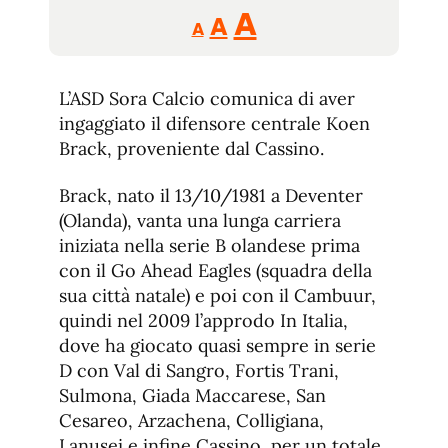
Reducir
Aumentar
Restablecer
A
A
A
tamaño
tamaño
tamaño
de
de
fuente.
L’ASD Sora Calcio comunica di aver
de
fuente
ingaggiato il difensore centrale Koen
fuente.
Brack, proveniente dal Cassino.
Brack, nato il 13/10/1981 a Deventer
(Olanda), vanta una lunga carriera
iniziata nella serie B olandese prima
con il Go Ahead Eagles (squadra della
sua città natale) e poi con il Cambuur,
quindi nel 2009 l’approdo In Italia,
dove ha giocato quasi sempre in serie
D con Val di Sangro, Fortis Trani,
Sulmona, Giada Maccarese, San
Cesareo, Arzachena, Colligiana,
Lanusei e infine Cassino, per un totale