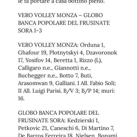
le fa portare a casa bottino pieno.
VERO VOLLEY MONZA – GLOBO
BANCA POPOLARE DEL FRUSINATE
SORA 1-3
VERO VOLLEY MONZA: Orduna 1,
Ghafour 19, Plotnytskyi 4, Dzavoronok
17, Yosifov 14, Beretta 1, Rizzo (L),
Calligaro n.e., Giannotti n.e.,
Buchegger n.e., Botto 7, Buti,
Arasomwan 9, Galliani. I All. Fabio Soli;
II All. Luigi Parisi. B/V 3; B/P 14; muri:
16.
GLOBO BANCA POPOLARE DEL
FRUSINATE SORA: Kedzierski 1,
Petkovic 21, Caneschi 6, Di Martino 7,
De Barros Ferreira 18, Nielsen, Bonami