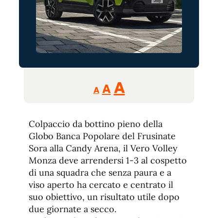
Reducir
Aumentar
Restablecer
A
A
A
tamaño
tamaño
tamaño
de
de
fuente.
Colpaccio da bottino pieno della
de
fuente
Globo Banca Popolare del Frusinate
fuente.
Sora alla Candy Arena, il Vero Volley
Monza deve arrendersi 1-3 al cospetto
di una squadra che senza paura e a
viso aperto ha cercato e centrato il
suo obiettivo, un risultato utile dopo
due giornate a secco.