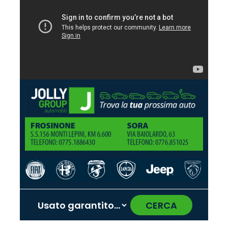
CERCA
‹
›