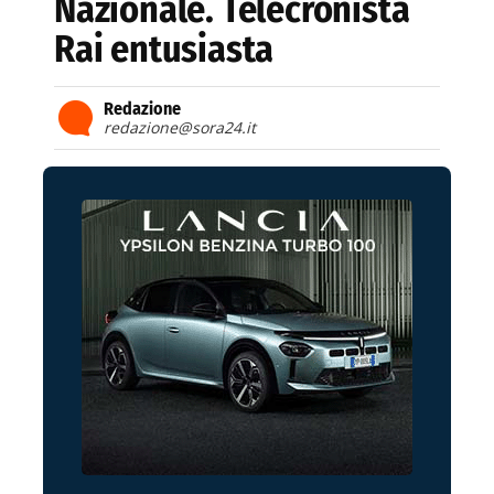
Nazionale. Telecronista
Rai entusiasta
Redazione
redazione@sora24.it