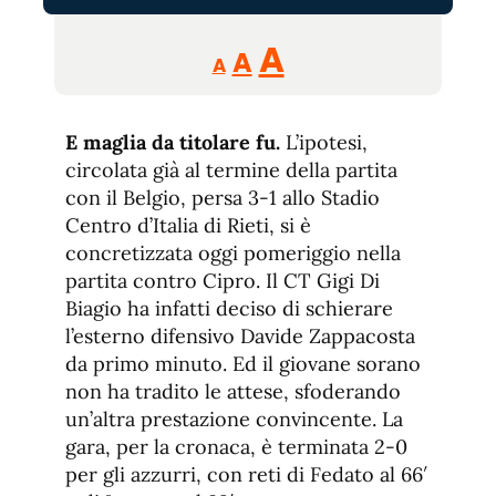
Reducir
Aumentar
Restablecer
A
A
A
tamaño
tamaño
tamaño
de
de
fuente.
E maglia da titolare fu.
L’ipotesi,
de
fuente
circolata già al termine della partita
fuente.
con il Belgio, persa 3-1 allo Stadio
Centro d’Italia di Rieti, si è
concretizzata oggi pomeriggio nella
partita contro Cipro. Il CT Gigi Di
Biagio ha infatti deciso di schierare
l’esterno difensivo Davide Zappacosta
da primo minuto. Ed il giovane sorano
non ha tradito le attese, sfoderando
un’altra prestazione convincente. La
gara, per la cronaca, è terminata 2-0
per gli azzurri, con reti di Fedato al 66′