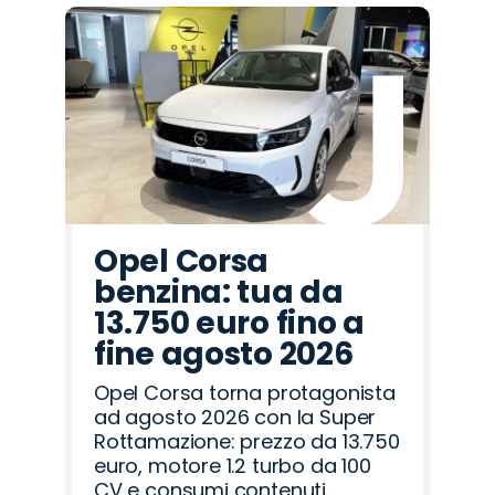
Promo
Promo
Promo
Promo
Promo
Promo
Promo
Promo
Promo
Promo
Promo
Promo
Promo
Promo
Promo
Omoda
Opel
Lancia
Cupra
Seat
Land
Jaecoo
Abarth
Citroën
Hyundai
Fiat
Peugeot
Alfa
Jeep
Mazda
Rover
Romeo
Opel Corsa
benzina: tua da
13.750 euro fino a
fine agosto 2026
Opel Corsa torna protagonista
ad agosto 2026 con la Super
Rottamazione: prezzo da 13.750
euro, motore 1.2 turbo da 100
CV e consumi contenuti.