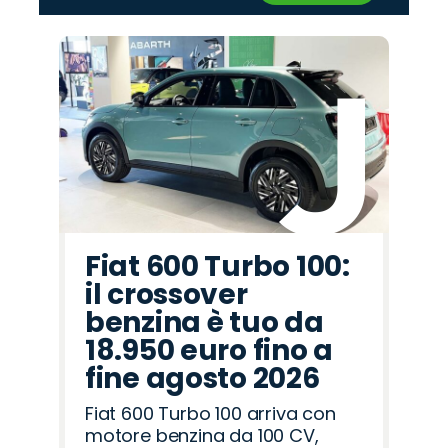
‹
›
Promo
Promo
Promo
Promo
Promo
Promo
Promo
Promo
Promo
Promo
Promo
Promo
Promo
Promo
Promo
Citroën
Abarth
Mazda
Seat
Fiat
Peugeot
Lancia
Jaecoo
Land
Jeep
Opel
Cupra
Omoda
Alfa
Hyundai
Rover
Romeo
Fiat 600 Turbo 100:
il crossover
benzina è tuo da
18.950 euro fino a
fine agosto 2026
Fiat 600 Turbo 100 arriva con
motore benzina da 100 CV,