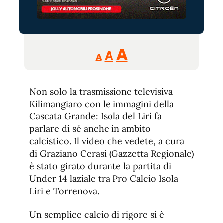
Reducir
Aumentar
Restablecer
A
A
A
tamaño
tamaño
tamaño
de
de
fuente.
Non solo la trasmissione televisiva
de
fuente
Kilimangiaro con le immagini della
fuente.
Cascata Grande: Isola del Liri fa
parlare di sé anche in ambito
calcistico. Il video che vedete, a cura
di Graziano Cerasi (Gazzetta Regionale)
è stato girato durante la partita di
Under 14 laziale tra Pro Calcio Isola
Liri e Torrenova.
Un semplice calcio di rigore si è