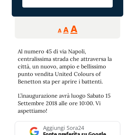
Reducir
Aumentar
Restablecer
A
A
A
tamaño
tamaño
tamaño
de
de
fuente.
Al numero 45 di via Napoli,
de
fuente
centralissima strada che attraversa la
fuente.
città, un nuovo, ampio e bellissimo
punto vendita United Colours of
Benetton sta per aprire i battenti.
L’inaugurazione avrà luogo Sabato 15
Settembre 2018 alle ore 10:00. Vi
aspettiamo!
Aggiungi Sora24
Fonte preferita su Google