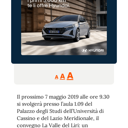
Reducir
Aumentar
Restablecer
A
A
A
tamaño
tamaño
tamaño
de
de
fuente.
Il prossimo 7 maggio 2019 alle ore 9.30
de
fuente
si svolgerà presso l’aula 1.09 del
fuente.
Palazzo degli Studi dell’Università di
Cassino e del Lazio Meridionale, il
convegno La Valle del Liri: un