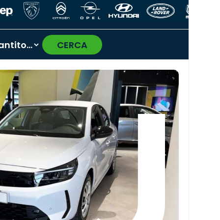
CERCA
›