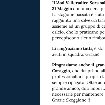
“L’Asd Valleradice Sora sal
31 Maggio
con una cena pre
La stagione passata è stata
raggiunto una salvezza tran
assieme ad un gruppo di ca
calcio, che lo praticano p
percepiscono alcun rimbors
Li ringraziamo tutti
, è sta
avuti in squadra. Grazie!
Ringraziamo anche il gran
Coraggio
, che dal primo a
professionalità il proprio 
sempre ripagato. Oltre ad 
grande amico, doti importan
necessarie per mantenere u
Grazie Skeggione!!!