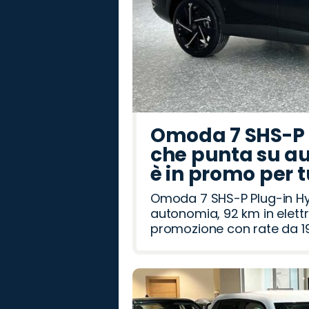
Omoda 7 SHS-P P
che punta su au
è in promo per 
Omoda 7 SHS-P Plug-in Hybr
autonomia, 92 km in elettr
promozione con rate da 19