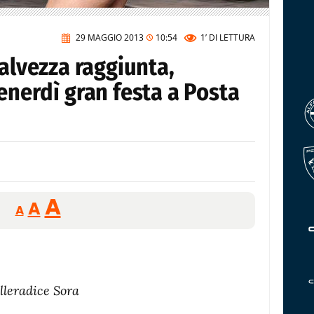
29 MAGGIO 2013
10:54
1’
DI LETTURA
salvezza raggiunta,
enerdì gran festa a Posta
Reducir
Aumentar
Restablecer
A
A
A
tamaño
tamaño
tamaño
de
de
fuente.
de
fuente
fuente.
leradice Sora