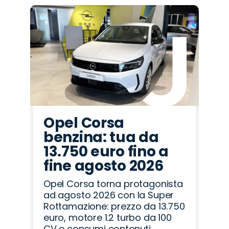
Promo
Promo
Promo
Promo
Promo
Promo
Promo
Promo
Promo
Promo
Promo
Promo
Promo
Promo
Promo
Seat
Peugeot
Abarth
Alfa
Jeep
Omoda
Opel
Jaecoo
Lancia
Land
Mazda
Cupra
Hyundai
Fiat
Citroën
Romeo
Rover
Opel Corsa
benzina: tua da
13.750 euro fino a
fine agosto 2026
Opel Corsa torna protagonista
ad agosto 2026 con la Super
Rottamazione: prezzo da 13.750
euro, motore 1.2 turbo da 100
CV e consumi contenuti.