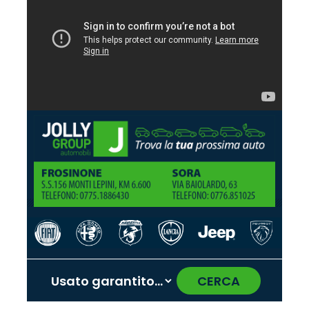
CERCA
‹
›