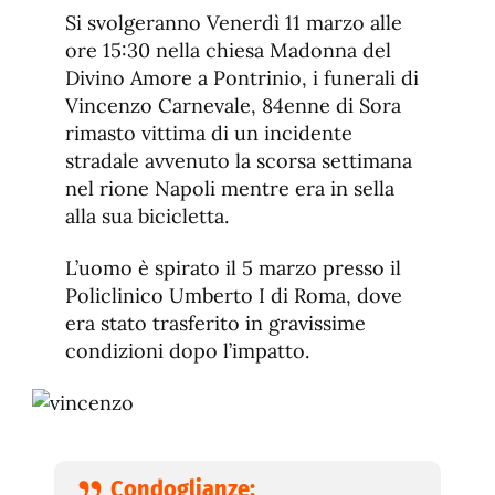
de
fuente.
Si svolgeranno Venerdì 11 marzo alle
de
fuente
ore 15:30 nella chiesa Madonna del
fuente.
Divino Amore a Pontrinio, i funerali di
Vincenzo Carnevale, 84enne di Sora
rimasto vittima di un incidente
stradale avvenuto la scorsa settimana
nel rione Napoli mentre era in sella
alla sua bicicletta.
L’uomo è spirato il 5 marzo presso il
Policlinico Umberto I di Roma, dove
era stato trasferito in gravissime
condizioni dopo l’impatto.
Condoglianze: