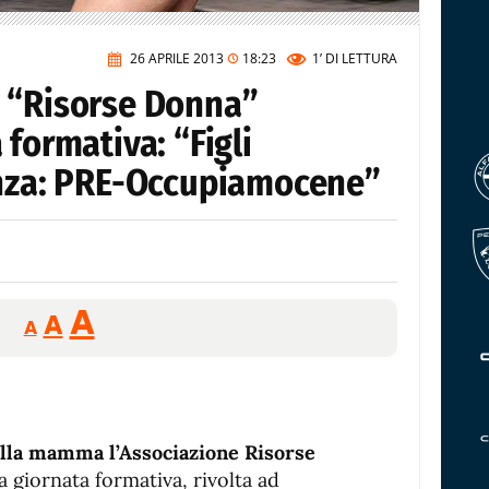
26 APRILE 2013
18:23
1’
DI LETTURA
 “Risorse Donna”
 formativa: “Figli
enza: PRE-Occupiamocene”
Reducir
Aumentar
Restablecer
A
A
A
tamaño
tamaño
tamaño
de
de
fuente.
de
fuente
fuente.
della mamma l’Associazione Risorse
 giornata formativa, rivolta ad