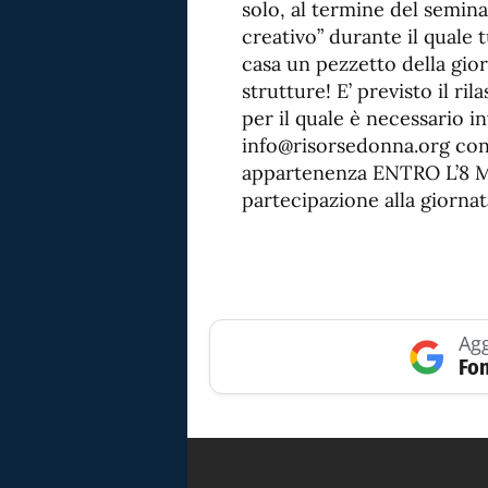
solo, al termine del semi
creativo” durante il quale 
casa un pezzetto della gio
strutture! E’ previsto il ri
per il quale è necessario in
info@risorsedonna.org co
appartenenza ENTRO L’8 M
partecipazione alla giornata
Agg
Fon