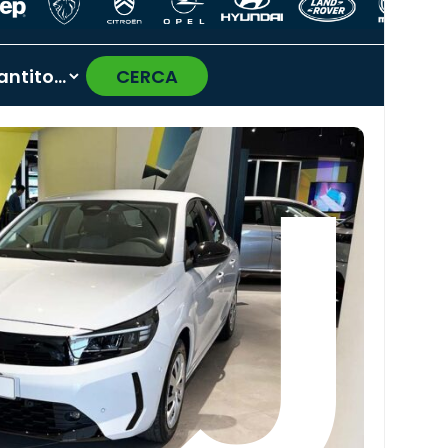
CERCA
›