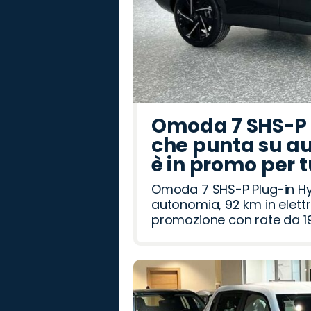
Omoda 7 SHS-P P
che punta su au
è in promo per 
Omoda 7 SHS-P Plug-in Hybr
autonomia, 92 km in elettr
promozione con rate da 19