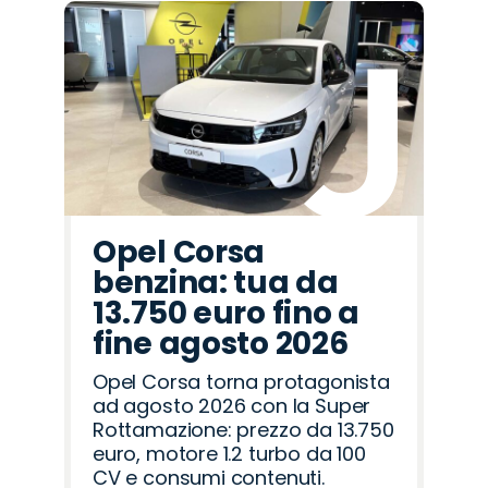
Promo
Promo
Promo
Promo
Promo
Promo
Promo
Promo
Promo
Promo
Promo
Promo
Promo
Promo
Promo
Alfa
Lancia
Citroën
Jeep
Seat
Opel
Fiat
Omoda
Cupra
Mazda
Hyundai
Abarth
Peugeot
Land
Jaecoo
Romeo
Rover
Opel Corsa
benzina: tua da
13.750 euro fino a
fine agosto 2026
Opel Corsa torna protagonista
ad agosto 2026 con la Super
Rottamazione: prezzo da 13.750
euro, motore 1.2 turbo da 100
CV e consumi contenuti.