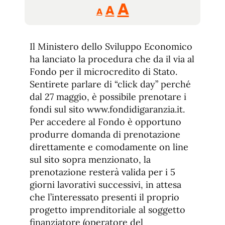
Reducir
Aumentar
Restablecer
A
A
A
tamaño
tamaño
tamaño
de
de
fuente.
Il Ministero dello Sviluppo Economico
de
fuente
ha lanciato la procedura che da il via al
fuente.
Fondo per il microcredito di Stato.
Sentirete parlare di “click day” perché
dal 27 maggio, è possibile prenotare i
fondi sul sito www.fondidigaranzia.it.
Per accedere al Fondo è opportuno
produrre domanda di prenotazione
direttamente e comodamente on line
sul sito sopra menzionato, la
prenotazione resterà valida per i 5
giorni lavorativi successivi, in attesa
che l’interessato presenti il proprio
progetto imprenditoriale al soggetto
finanziatore (operatore del