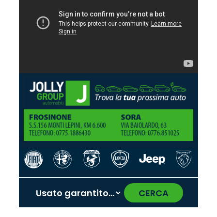
CERCA
‹
›