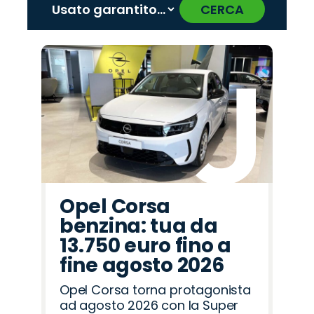
CERCA
‹
›
Promo
Promo
Promo
Promo
Promo
Promo
Promo
Promo
Promo
Promo
Promo
Promo
Promo
Promo
Promo
Abarth
Peugeot
Omoda
Land
Citroën
Hyundai
Lancia
Opel
Cupra
Jaecoo
Alfa
Fiat
Jeep
Mazda
Seat
Rover
Romeo
Opel Corsa
benzina: tua da
13.750 euro fino a
fine agosto 2026
Opel Corsa torna protagonista
ad agosto 2026 con la Super