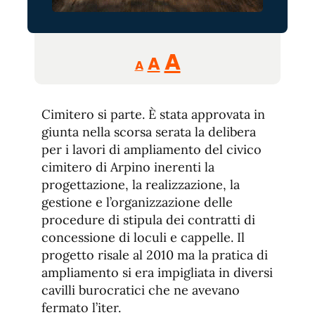
Reducir
Aumentar
Restablecer
A
A
A
tamaño
tamaño
tamaño
de
de
fuente.
Cimitero si parte. È stata approvata in
de
fuente
giunta nella scorsa serata la delibera
fuente.
per i lavori di ampliamento del civico
cimitero di Arpino inerenti la
progettazione, la realizzazione, la
gestione e l’organizzazione delle
procedure di stipula dei contratti di
concessione di loculi e cappelle. Il
progetto risale al 2010 ma la pratica di
ampliamento si era impigliata in diversi
cavilli burocratici che ne avevano
fermato l’iter.