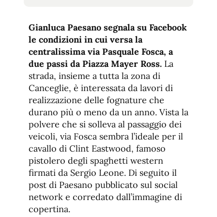
tamaño
tamaño
de
de
fuente.
Gianluca Paesano segnala su Facebook
de
fuente
le condizioni in cui versa la
fuente.
centralissima via Pasquale Fosca, a
due passi da Piazza Mayer Ross.
La
strada, insieme a tutta la zona di
Canceglie, è interessata da lavori di
realizzazione delle fognature che
durano più o meno da un anno. Vista la
polvere che si solleva al passaggio dei
veicoli, via Fosca sembra l’ideale per il
cavallo di Clint Eastwood, famoso
pistolero degli spaghetti western
firmati da Sergio Leone. Di seguito il
post di Paesano pubblicato sul social
network e corredato dall’immagine di
copertina.