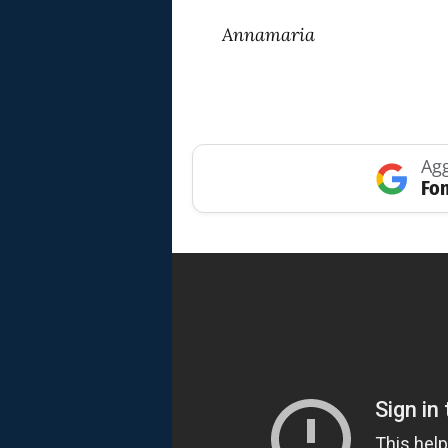
Annamaria
Agg
Fon