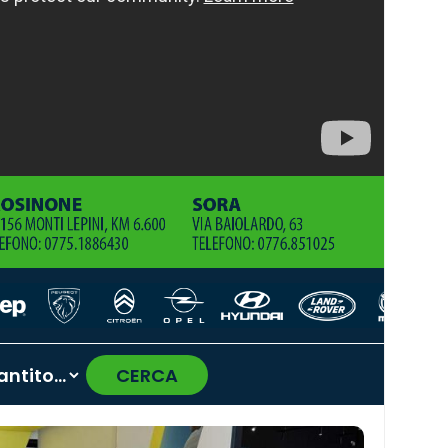
CERCA
›