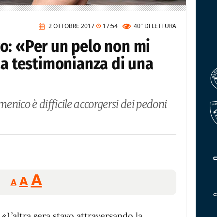
2 OTTOBRE 2017
17:54
40"
DI LETTURA
o: «Per un pelo non mi
La testimonianza di una
menico è difficile accorgersi dei pedoni
Reducir
Aumentar
Restablecer
A
A
A
tamaño
tamaño
tamaño
de
de
fuente.
«L’altra sera stavo attraversando la