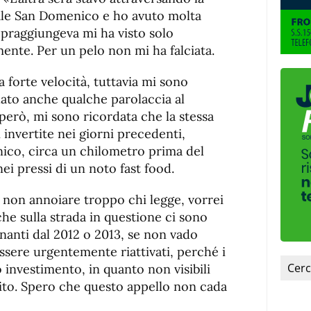
de
fuente
iale San Domenico e ho avuto molta
fuente.
opraggiungeva mi ha visto solo
ente. Per un pelo non mi ha falciata.
 forte velocità, tuttavia mi sono
ato anche qualche parolaccia al
erò, mi sono ricordata che la stessa
i invertite nei giorni precedenti,
ico, circa un chilometro prima del
nei pressi di un noto fast food.
 non annoiare troppo chi legge, vorrei
e sulla strada in questione ci sono
nanti dal 2012 o 2013, se non vado
ssere urgentemente riattivati, perché i
 investimento, in quanto non visibili
nsito. Spero che questo appello non cada