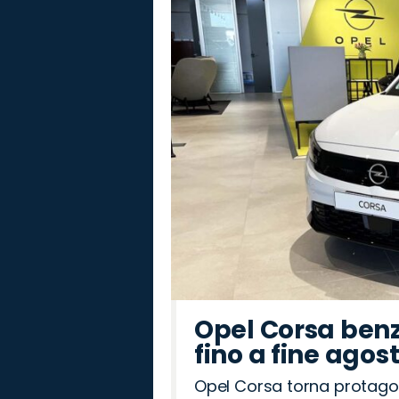
Hyundai
Omoda
Mazda
Cupra
Fiat
Abarth
Lancia
Seat
Land
Alfa
Citroën
Jeep
Jaecoo
Peugeot
Opel
Rover
Romeo
Opel Corsa benz
fino a fine agos
Opel Corsa torna protago