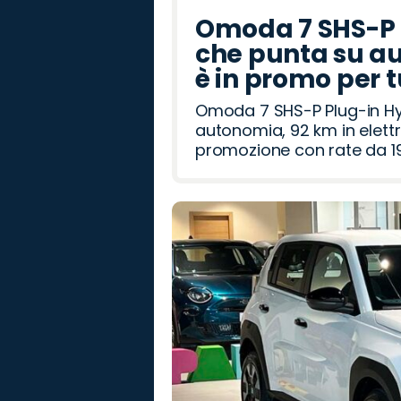
Omoda 7 SHS-P P
che punta su au
è in promo per 
Omoda 7 SHS-P Plug-in Hybr
autonomia, 92 km in elettr
promozione con rate da 19