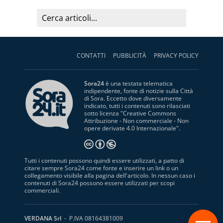
CONTATTI
PUBBLICITÀ
PRIVACY POLICY
Sora24
è una testata telematica
indipendente, fonte di notizie sulla Città
di Sora. Eccetto dove diversamente
indicato, tutti i contenuti sono rilasciati
sotto licenza "
Creative Commons
Attribuzione - Non commerciale - Non
opere derivate 4.0 Internazionale
".
Tutti i contenuti possono quindi essere utilizzati, a patto di
citare sempre Sora24 come fonte e inserire un link o un
collegamento visibile alla pagina dell'articolo. In nessun caso i
contenuti di Sora24 possono essere utilizzati per scopi
commerciali.
S
VERDANA Srl
- P.IVA 08164381009