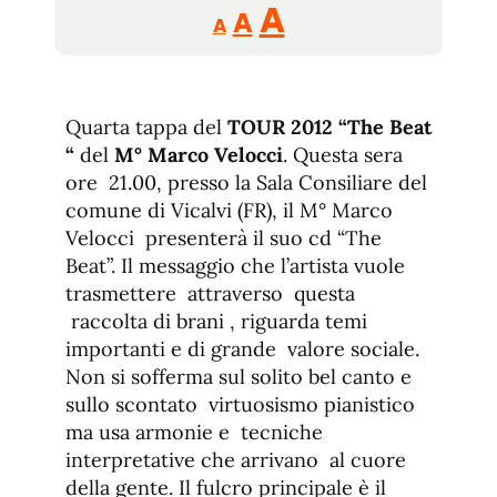
Reducir
Aumentar
Restablecer
A
A
A
tamaño
tamaño
tamaño
de
de
fuente.
de
fuente
Quarta tappa del
TOUR 2012 “The Beat
fuente.
“
del
M° Marco Velocci
. Questa sera
ore 21.00, presso la Sala Consiliare del
comune di Vicalvi (FR), il M° Marco
Velocci presenterà il suo cd “The
Beat”. Il messaggio che l’artista vuole
trasmettere attraverso questa
raccolta di brani , riguarda temi
importanti e di grande valore sociale.
Non si sofferma sul solito bel canto e
sullo scontato virtuosismo pianistico
ma usa armonie e tecniche
interpretative che arrivano al cuore
della gente. Il fulcro principale è il