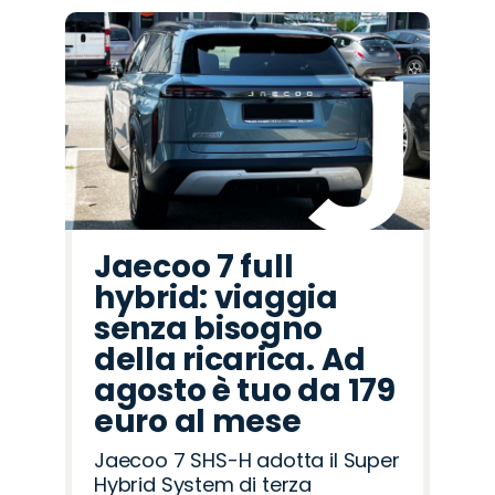
Promo
Promo
Promo
Promo
Promo
Promo
Promo
Promo
Promo
Promo
Promo
Promo
Promo
Promo
Promo
Mazda
Seat
Fiat
Jeep
Jaecoo
Lancia
Alfa
Citroën
Abarth
Peugeot
Opel
Land
Cupra
Hyundai
Omoda
Romeo
Rover
Jaecoo 7 full
hybrid: viaggia
senza bisogno
della ricarica. Ad
agosto è tuo da 179
euro al mese
Jaecoo 7 SHS-H adotta il Super
Hybrid System di terza