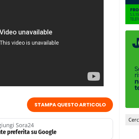
STAMPA QUESTO ARTICOLO
iungi Sora24
te preferita su Google