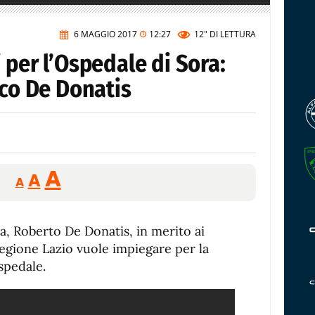
6 MAGGIO 2017
12:27
12"
DI LETTURA
 per l’Ospedale di Sora:
aco De Donatis
Reducir
Aumentar
Restablecer
A
A
A
tamaño
tamaño
tamaño
de
de
fuente.
ra, Roberto De Donatis, in merito ai
de
fuente
Regione Lazio vuole impiegare per la
fuente.
spedale.