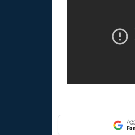
Agg
Fon