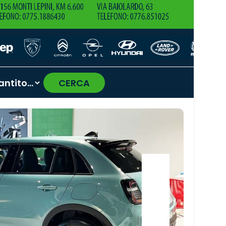
CERCA
›