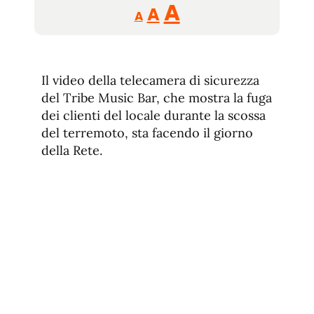
Reducir
Aumentar
Restablecer
A
A
A
tamaño
tamaño
tamaño
de
de
fuente.
de
fuente
Il video della telecamera di sicurezza
fuente.
del Tribe Music Bar, che mostra la fuga
dei clienti del locale durante la scossa
del terremoto, sta facendo il giorno
della Rete.