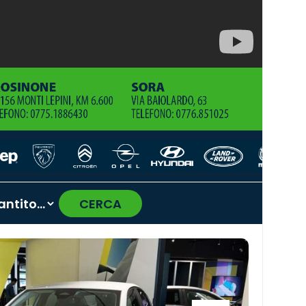
CERCA
›