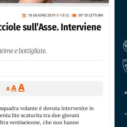
18 GIUGNO 2019
13:12
36"
DI LETTURA
cciole sull’Asse. Interviene
ntime e bottigliate.
Reducir
Aumentar
Restablecer
A
A
A
tamaño
tamaño
tamaño
de
de
fuente.
la squadra volante è dovuta intervenire in
de
fuente
enta lite scaturita tra due giovani
fuente.
altra ventiseienne, che non hanno