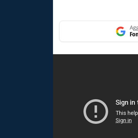
Agg
Fon