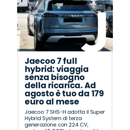
Promo
Promo
Promo
Promo
Promo
Promo
Promo
Promo
Promo
Promo
Promo
Promo
Promo
Promo
Promo
Mazda
Cupra
Hyundai
Fiat
Jeep
Alfa
Jaecoo
Peugeot
Citroën
Opel
Omoda
Seat
Lancia
Land
Abarth
Romeo
Rover
Jaecoo 7 full
hybrid: viaggia
senza bisogno
della ricarica. Ad
agosto è tuo da 179
euro al mese
Jaecoo 7 SHS-H adotta il Super
Hybrid System di terza
generazione con 224 CV,