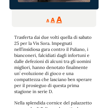
Reducir
Aumentar
Restablecer
A
A
A
tamaño
tamaño
tamaño
de
de
fuente.
Trasferta dai due volti quella di sabato
de
fuente
25 per la Vis Sora. Impegnati
fuente.
nell’insidiosa gara contro il Paliano, i
bianconeri, falcidiati dagli infortuni e
dalle defezioni di alcuni tra gli uomini
migliori, hanno denotato finalmente
un’ evoluzione di gioco e una
compattezza che lasciano ben sperare
per il prosieguo di questa prima
stagione in serie D.
Nella splendida cornice del palazzetto