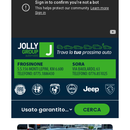
CERCA
‹
›