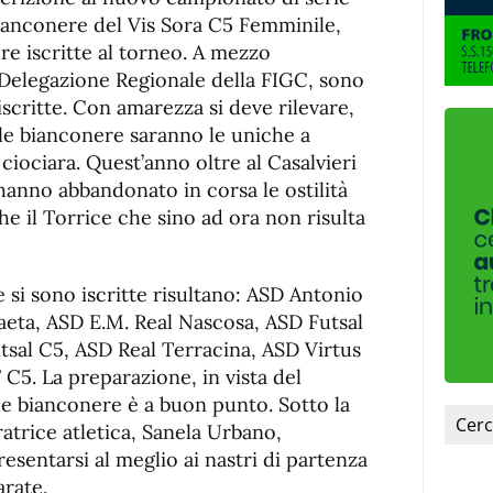
de
fuente
 bianconere del Vis Sora C5 Femminile,
fuente.
e iscritte al torneo. A mezzo
 Delegazione Regionale della FIGC, sono
iscritte. Con amarezza si deve rilevare,
 le bianconere saranno le uniche a
ciociara. Quest’anno oltre al Casalvieri
e hanno abbandonato in corsa le ostilità
e il Torrice che sino ad ora non risulta
si sono iscritte risultano: ASD Antonio
eta, ASD E.M. Real Nascosa, ASD Futsal
utsal C5, ASD Real Terracina, ASD Virtus
C5. La preparazione, in vista del
e bianconere è a buon punto. Sotto la
atrice atletica, Sanela Urbano,
sentarsi al meglio ai nastri di partenza
arate.