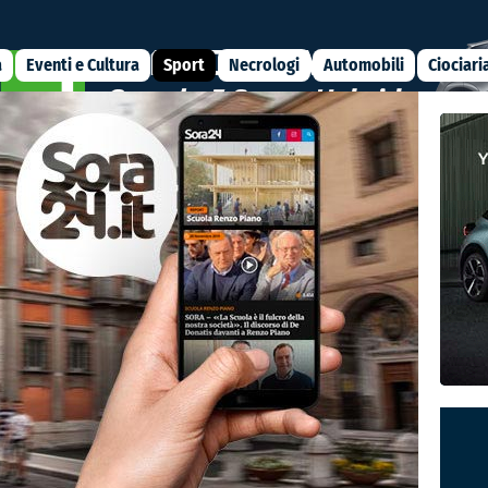
a
Eventi e Cultura
Sport
Necrologi
Automobili
Ciociari