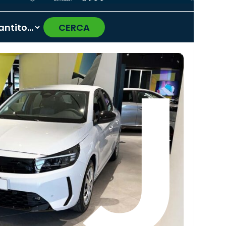
CERCA
›