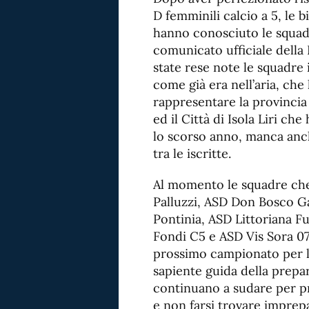
D femminili calcio a 5, le
hanno conosciuto le squadr
comunicato ufficiale della
state rese note le squadre 
come già era nell’aria, che
rappresentare la provincia 
ed il Città di Isola Liri ch
lo scorso anno, manca anch
tra le iscritte.
Al momento le squadre che 
Palluzzi, ASD Don Bosco Ga
Pontinia, ASD Littoriana F
Fondi C5 e ASD Vis Sora 07 
prossimo campionato per l
sapiente guida della prepar
continuano a sudare per pre
e non farsi trovare imprep