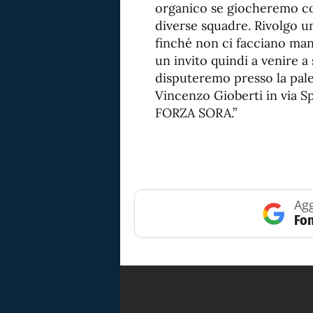
organico se giocheremo c
diverse squadre. Rivolgo un 
finché non ci facciano manc
un invito quindi a venire a
disputeremo presso la pales
Vincenzo Gioberti in via Sp
FORZA SORA.”
Agg
Fon