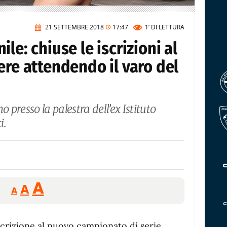
21 SETTEMBRE 2018
17:47
1’
DI LETTURA
le: chiuse le iscrizioni al
ere attendendo il varo del
o presso la palestra dell’ex Istituto
i.
Reducir
Aumentar
Restablecer
A
A
A
tamaño
tamaño
tamaño
de
de
fuente.
scrizione al nuovo campionato di serie