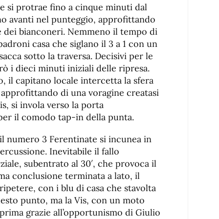
 si protrae fino a cinque minuti dal
no avanti nel punteggio, approfittando
le dei bianconeri. Nemmeno il tempo di
 padroni casa che siglano il 3 a 1 con un
nsacca sotto la traversa. Decisivi per le
ò i dieci minuti iniziali delle ripresa.
o, il capitano locale intercetta la sfera
 approfittando di una voragine creatasi
is, si invola verso la porta
per il comodo tap-in della punta.
 il numero 3 Ferentinate si incunea in
cussione. Inevitabile il fallo
iale, subentrato al 30′, che provoca il
ima conclusione terminata a lato, il
ripetere, con i blu di casa che stavolta
uesto punto, ma la Vis, con un moto
, prima grazie all’opportunismo di Giulio