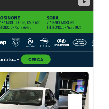
CERCA
›