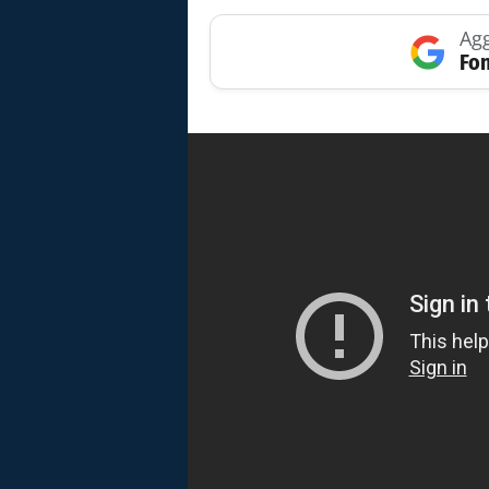
Agg
Fon