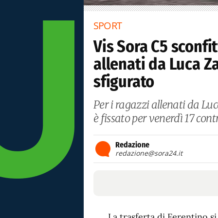
SPORT
Vis Sora C5 sconfit
allenati da Luca Z
sfigurato
Per i ragazzi allenati da L
è fissato per venerdì 17 contr
Redazione
redazione@sora24.it
La trasferta di Ferentino si