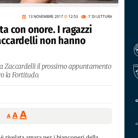
13 NOVEMBRE 2017
12:53
1’
DI LETTURA
ta con onore. I ragazzi
accardelli non hanno
uca Zaccardelli il prossimo appuntamento
o la Fortitudo.
Reducir
Aumentar
Restablecer
A
A
A
tamaño
tamaño
tamaño
de
de
fuente.
 è rivelata amara per i bianconeri della