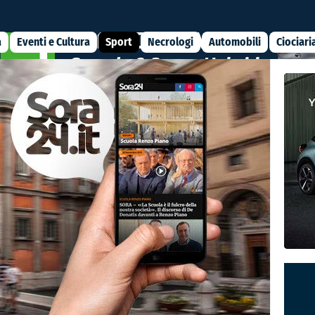
a
Eventi e Cultura
Sport
Necrologi
Automobili
Ciociari