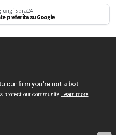
iungi Sora24
te preferita su Google