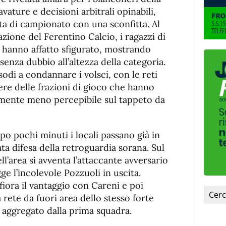
de
fuente
avature e decisioni arbitrali opinabili,
fuente.
ta di campionato con una sconfitta. Al
zione del Ferentino Calcio, i ragazzi di
hanno affatto sfigurato, mostrando
 senza dubbio all’altezza della categoria.
sodi a condannare i volsci, con le reti
dere delle frazioni di gioco che hanno
amente meno percepibile sul tappeto da
o pochi minuti i locali passano già in
ta difesa della retroguardia sorana. Sul
ll’area si avventa l’attaccante avversario
ge l’incolevole Pozzuoli in uscita.
fiora il vantaggio con Careni e poi
 rete da fuori area dello stesso forte
e aggregato dalla prima squadra.