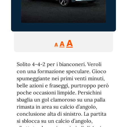
Reducir
Aumentar
Restablecer
A
A
A
tamaño
tamaño
tamaño
de
de
fuente.
Solito 4-4-2 per i bianconeri. Veroli
de
fuente
con una formazione speculare. Gioco
fuente.
spumeggiante nei primi venti minuti,
belle azioni e fraseggi, purtroppo però
poche occasioni limpide. Persichini
sbaglia un gol clamoroso su una palla
rimasta in area su calcio d’angolo,
conclusione alta di sinistro. La partita
si sblocca su un calcio d’angolo,