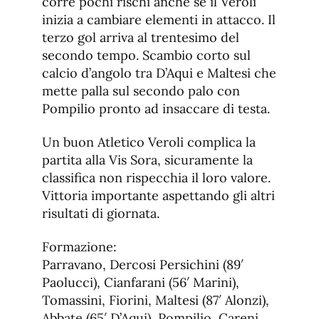
corre pochi rischi anche se il Veroli
inizia a cambiare elementi in attacco. Il
terzo gol arriva al trentesimo del
secondo tempo. Scambio corto sul
calcio d’angolo tra D’Aqui e Maltesi che
mette palla sul secondo palo con
Pompilio pronto ad insaccare di testa.
Un buon Atletico Veroli complica la
partita alla Vis Sora, sicuramente la
classifica non rispecchia il loro valore.
Vittoria importante aspettando gli altri
risultati di giornata.
Formazione:
Parravano, Dercosi Persichini (89′
Paolucci), Cianfarani (56′ Marini),
Tomassini, Fiorini, Maltesi (87′ Alonzi),
Abbate (65′ D’Aqui), Pompilio, Careni,