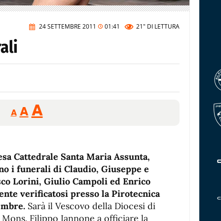
24 SETTEMBRE 2011
01:41
21"
DI LETTURA
ali
Reducir
Aumentar
Restablecer
A
A
A
tamaño
tamaño
tamaño
de
de
fuente.
de
fuente
esa Cattedrale Santa Maria Assunta,
fuente.
nno i funerali di Claudio, Giuseppe e
sco Lorini, Giulio Campoli ed Enrico
dente verificatosi presso la Pirotecnica
embre.
Sarà il Vescovo della Diocesi di
ons. Filippo Iannone a officiare la