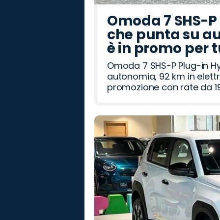
Omoda 7 SHS-P P
che punta su au
è in promo per 
Omoda 7 SHS-P Plug-in Hybr
autonomia, 92 km in elettr
promozione con rate da 19