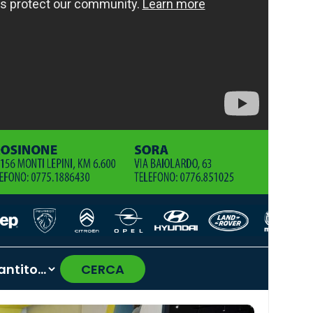
CERCA
›