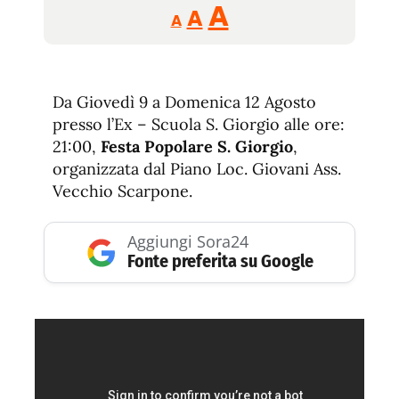
Reducir
Aumentar
Restablecer
A
A
A
tamaño
tamaño
tamaño
de
de
fuente.
de
fuente
Da Giovedì 9 a Domenica 12 Agosto
fuente.
presso l’Ex – Scuola S. Giorgio alle ore:
21:00,
Festa Popolare S. Giorgio
,
organizzata dal Piano Loc. Giovani Ass.
Vecchio Scarpone.
Aggiungi Sora24
Fonte preferita su Google