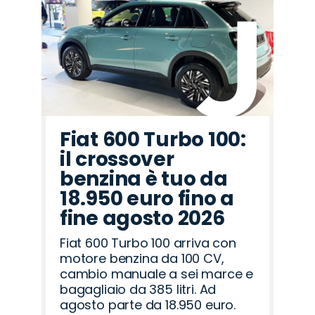
Seat
Citroën
Alfa
Jaecoo
Fiat
Hyundai
Opel
Land
Omoda
Jeep
Peugeot
Lancia
Abarth
Mazda
Cupra
Romeo
Rover
Fiat 600 Turbo 100:
il crossover
benzina è tuo da
18.950 euro fino a
fine agosto 2026
Fiat 600 Turbo 100 arriva con
motore benzina da 100 CV,
cambio manuale a sei marce e
bagagliaio da 385 litri. Ad
agosto parte da 18.950 euro.