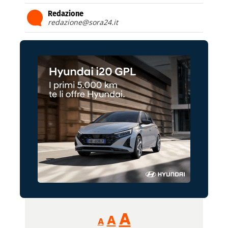
Redazione
redazione@sora24.it
Reducir
Aumentar
Restablecer
A
A
A
tamaño